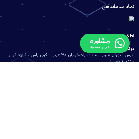
نماد ساماندهی
اطلاعات تماس
موقعیت:
ادرس : تهران ،بلوار سعادت آباد،خیابان ۳۸ غربی ، کوی یاس ، کوچه کیمیا
پلاک ۳ واحد ۳
ایمیل:
info@onlinesabt.com
تلفن:
021-74698470
تمامی حقوق محفوظ است