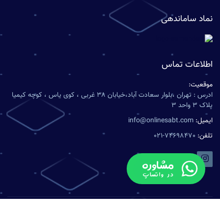
نماد ساماندهی
اطلاعات تماس
موقعیت:
ادرس : تهران ،بلوار سعادت آباد،خیابان ۳۸ غربی ، کوی یاس ، کوچه کیمیا
پلاک ۳ واحد ۳
ایمیل:
info@onlinesabt.com
تلفن:
021-74698470
تمامی حقوق محفوظ است