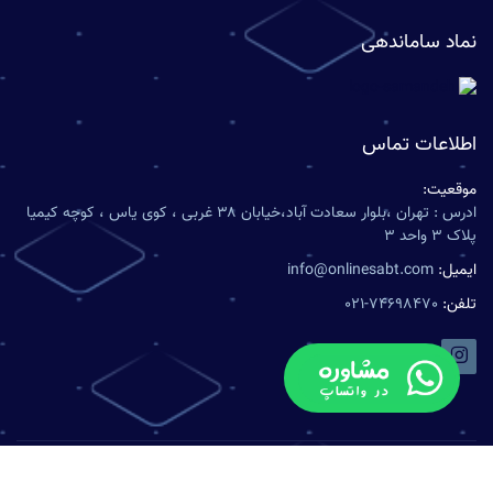
نماد ساماندهی
اطلاعات تماس
موقعیت:
ادرس : تهران ،بلوار سعادت آباد،خیابان ۳۸ غربی ، کوی یاس ، کوچه کیمیا
پلاک ۳ واحد ۳
ایمیل:
info@onlinesabt.com
تلفن:
021-74698470
تمامی حقوق محفوظ است