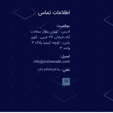
اطلاعات تماس
موقعیت:
ادرس : تهران ،بلوار سعادت
آباد،خیابان ۳۸ غربی ، کوی
یاس ، کوچه کیمیا پلاک ۳
واحد ۳
ایمیل:
info@onlinesabt.com
تلفن:
021-74698470