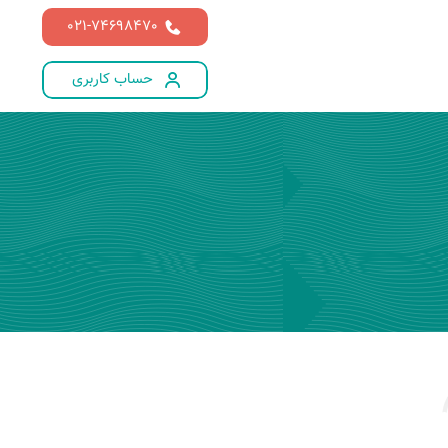
021-74698470
حساب کاربری