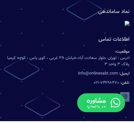
نماد ساماندهی
اطلاعات تماس
موقعیت:
ادرس : تهران ،بلوار سعادت آباد،خیابان ۳۸ غربی ، کوی یاس ، کوچه کیمیا
پلاک ۳ واحد ۳
ایمیل:
info@onlinesabt.com
تلفن:
021-74698470
تمامی حقوق محفوظ است