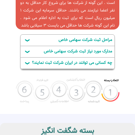
است . این گونه از شرکت ها برای شروع کار حداقل به دو
نفر اعضا نیازمند می باشند. حداقل سرمایه این شرکت 1
میلیون ریال است که برای ثبت به اداره اعلام می شود .
نام این گونه شرکت ها حداقل می بایست 3 سیلابی باشد
مراحل ثبت شرکت سهامی خاص
مدارک مورد نیاز ثبت شرکت سهامی خاص
تكميل فرم اطلاعات ثبت
چه کسانی می توانند در ایران شرکت ثبت نمایند؟
نمونه
شركت(از قبيل:آدرس و كد
پستي شركت و منزل-
چه کسانی می توانند در ایران شرکت ثبت
نمایند؟
سرمايه شركت-سمت هاي
اعضا و درصد و مبلغ سهام
ها - حق امضا-موضوع
کلیه اشخاص حقیقی و حقوقی اعم از ایرانی و
شركت- اسامي شركت)
خارجی می توانند در ایران شرکت ثبت نمایند.
-دارا بودن سوء پیشینه اشخاص مانعی جهت ثبت
برگه كد فراگير اشخاص
نمونه
شرکت نیست فقط نمی توانند جزو هیئت مدیره،
خارجي(جهت اعضاء و
مدیرعامل و یا بازرسین شرکت باشند.
سهامداران خارجي در
بسته شگفت انگیز
- اشخاص خارجی می توانند بدون شریک ایرانی به
صورتيكه بخواهند در
صورت مالکیت 100% در ایران شرکت ثبت نمایند