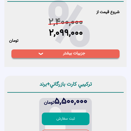
%
شروع قیمت از
2,400,000
2,099,000
تومان
جزییات بیشتر
1-كارشناسي مدارك
2- كارشناسي كالاها و طبقات درخواستي
ثبت سفارش
راهنما
3- انجام امور نوشتاري مربوط به طرح توجيهي
تركيبي کارت بازرگاني+برند
4- اخذ جواز تاسيس فیزیکی
5,500,000
تومان
ثبت سفارش