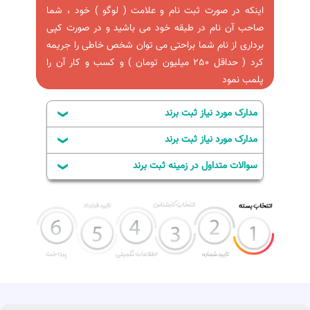
اینکه در صورت ثبت نام و علامت ( لوگو ) خود ، شما
صاحب آن نام در طبقه خود می باشید و در صورت کپی
برداری از نام شما براحتی می توان شخص خاطی را جریمه
کرد ( حداقل 250 میلیون تومان ) و کسب و کار آن را
پلمب نمود
مدارک مورد نیاز ثبت برند
مدارک مورد نیاز ثبت برند
سوالات متداول در زمینه ثبت برند
جواز يا پروانه بهره
نمونه
برداري حقيقي
علامت تجاری چیست؟ برند چیست؟
جواز يا پروانه بهره
نمونه
برداري حقوقي
علامت تجاری نشانی است که قادر است کالاهای
تولیدی و یا خدماتی ارائه شده توسط یک شخص یا
بنگاه را از کالا ها و خدمات سایر بنگاه ها یا
جواز مرتبط ( با
نمونه
اشخاص متمایز سازد.
كالاهاي درخواستي
طبق ماده ۳۰ قانون علامت ٫ علامت جمعی و نام
جهت ثبت علامت به
تجاری عبارتند از:
نام شخصي كه