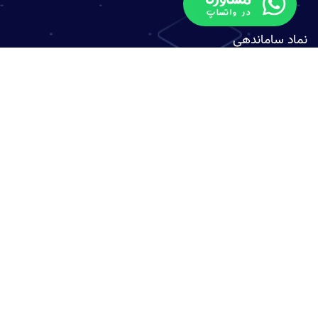
نماد ساماندهی
اطلاعات تماس
موقعیت:
ادرس : تهران ،بلوار سعادت آباد،خیابان ۳۸ غربی ، کوی یاس ، کوچه کیمیا
پلاک ۳ واحد ۳
ایمیل:
info@onlinesabt.com
تلفن:
021-74698470